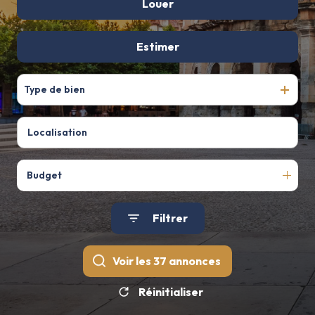
De l'ancien
Louer
De l'immo pro
à l'année
Estimer
Type de bien
Budget
Filtrer
Voir les
37
annonces
Réinitialiser