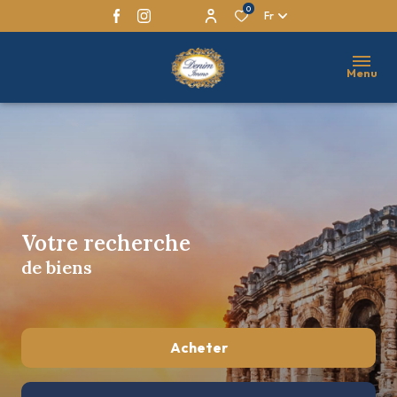
0
Fr
Menu
Votre recherche
de biens
Acheter