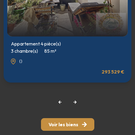
Appartement 4 pièce(s)
3 chambre(s)
85 m²
()
293 529 €
Voir les biens