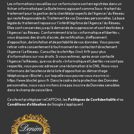
Les informations recueillies sur ce formulaire sont enregistrées dans un
fichier informatisé par La Boite Immo agissant comme Sous-traitant du
traitement pour la gestion de la clientèle/prospects de l'Agence / du Réseau
qui reste Responsable du Traitement de vos Données personnelles. La base
légale du traitement repose sur l'intérêt légitime de l'Agence / du Réseau.
Elles sont conservées jusqu'à demande de suppression et sont destinées à
l'Agence / au Réseau. Conformément à la loi « informatique et libertés »,
vous disposez des droits d’accès, de rectification, d’effacement,
d’opposition, de limitation et de portabilité de vos données. Vous pouvez
retirer votre consentement à tout moment en contactant directement
l’Agence / Le Réseau. Consultez le site
https://cnil.fr/fr
pour plus
d’informations sur vos droits. Si vous estimez, après avoir contacté
l'Agence / le Réseau, que vos droits « Informatique et Libertés » ne sont pas
respectés, vous pouvez adresser une réclamation à la CNIL. Nous vous
informons de l’existence de la liste d'opposition au démarchage
téléphonique « Bloctel », sur laquelle vous pouvez vous inscrire ici :
https://www.bloctel.gouv.fr
. Dans le cadre de la protection des Données
personnelles, nous vous invitons à ne pas inscrire de Données sensibles
dans le champ de saisie libre.
Ce site est protégé par reCAPTCHA, les
Politiques de Confidentialité
et es
Conditions d'utilisation
de Google s'appliquent.