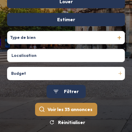
De l'ancien
Louer
De l'immo pro
à l'année
Estimer
Type de bien
Budget
Filtrer
Voir les
35
annonces
Réinitialiser