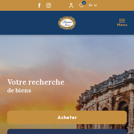
0
Fr
Menu
Votre recherche
de biens
Acheter