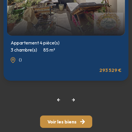
Appartement 4 pièce(s)
3 chambre(s)
85 m²
()
293 529 €
Voir les biens