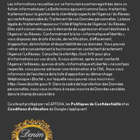
Les informations recueillies sur ce formulaire sont enregistrées dans un
fichier informatisé par La Boite Immo agissant comme Sous-traitant du
traitement pour la gestion de la clientèle/prospects de l'Agence / du Réseau
qui reste Responsable du Traitement de vos Données personnelles. La base
légale du traitement repose sur l'intérêt légitime de l'Agence / du Réseau.
Elles sont conservées jusqu'à demande de suppression et sont destinées à
l'Agence / au Réseau. Conformément à la loi « informatique et libertés »,
vous disposez des droits d’accès, de rectification, d’effacement,
d’opposition, de limitation et de portabilité de vos données. Vous pouvez
retirer votre consentement à tout moment en contactant directement
l’Agence / Le Réseau. Consultez le site
https://cnil.fr/fr
pour plus
d’informations sur vos droits. Si vous estimez, après avoir contacté
l'Agence / le Réseau, que vos droits « Informatique et Libertés » ne sont pas
respectés, vous pouvez adresser une réclamation à la CNIL. Nous vous
informons de l’existence de la liste d'opposition au démarchage
téléphonique « Bloctel », sur laquelle vous pouvez vous inscrire ici :
https://www.bloctel.gouv.fr
. Dans le cadre de la protection des Données
personnelles, nous vous invitons à ne pas inscrire de Données sensibles
dans le champ de saisie libre.
Ce site est protégé par reCAPTCHA, les
Politiques de Confidentialité
et es
Conditions d'utilisation
de Google s'appliquent.