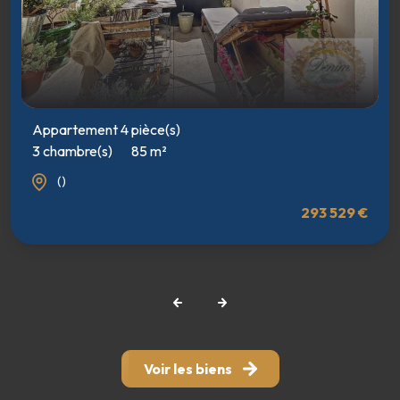
Appartement 4 pièce(s)
3 chambre(s)
85 m²
()
293 529 €
Voir les biens