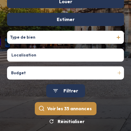
De l'ancien
Louer
De l'immo pro
à l'année
Estimer
Type de bien
Budget
Filtrer
Voir les
35
annonces
Réinitialiser