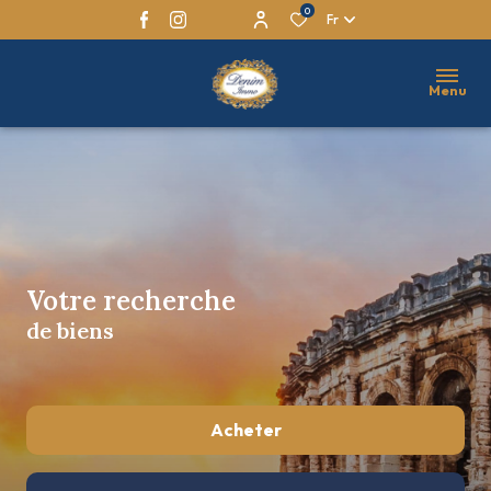
0
Fr
Menu
Votre recherche
de biens
Acheter