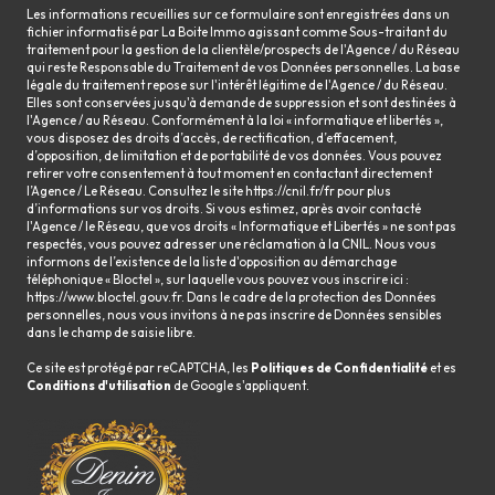
Les informations recueillies sur ce formulaire sont enregistrées dans un
fichier informatisé par La Boite Immo agissant comme Sous-traitant du
traitement pour la gestion de la clientèle/prospects de l'Agence / du Réseau
qui reste Responsable du Traitement de vos Données personnelles. La base
légale du traitement repose sur l'intérêt légitime de l'Agence / du Réseau.
Elles sont conservées jusqu'à demande de suppression et sont destinées à
l'Agence / au Réseau. Conformément à la loi « informatique et libertés »,
vous disposez des droits d’accès, de rectification, d’effacement,
d’opposition, de limitation et de portabilité de vos données. Vous pouvez
retirer votre consentement à tout moment en contactant directement
l’Agence / Le Réseau. Consultez le site
https://cnil.fr/fr
pour plus
d’informations sur vos droits. Si vous estimez, après avoir contacté
l'Agence / le Réseau, que vos droits « Informatique et Libertés » ne sont pas
respectés, vous pouvez adresser une réclamation à la CNIL. Nous vous
informons de l’existence de la liste d'opposition au démarchage
téléphonique « Bloctel », sur laquelle vous pouvez vous inscrire ici :
https://www.bloctel.gouv.fr
. Dans le cadre de la protection des Données
personnelles, nous vous invitons à ne pas inscrire de Données sensibles
dans le champ de saisie libre.
Ce site est protégé par reCAPTCHA, les
Politiques de Confidentialité
et es
Conditions d'utilisation
de Google s'appliquent.