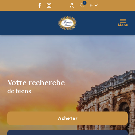
0
Fr
Menu
Votre recherche
de biens
Acheter