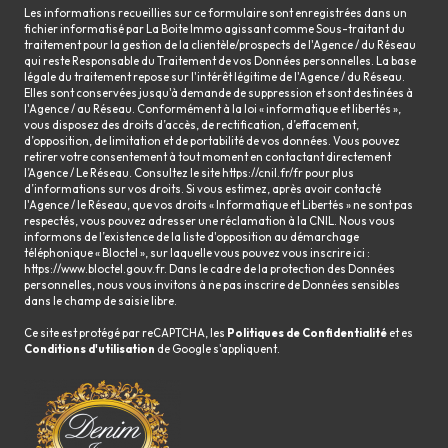
Les informations recueillies sur ce formulaire sont enregistrées dans un
fichier informatisé par La Boite Immo agissant comme Sous-traitant du
traitement pour la gestion de la clientèle/prospects de l'Agence / du Réseau
qui reste Responsable du Traitement de vos Données personnelles. La base
légale du traitement repose sur l'intérêt légitime de l'Agence / du Réseau.
Elles sont conservées jusqu'à demande de suppression et sont destinées à
l'Agence / au Réseau. Conformément à la loi « informatique et libertés »,
vous disposez des droits d’accès, de rectification, d’effacement,
d’opposition, de limitation et de portabilité de vos données. Vous pouvez
retirer votre consentement à tout moment en contactant directement
l’Agence / Le Réseau. Consultez le site
https://cnil.fr/fr
pour plus
d’informations sur vos droits. Si vous estimez, après avoir contacté
l'Agence / le Réseau, que vos droits « Informatique et Libertés » ne sont pas
respectés, vous pouvez adresser une réclamation à la CNIL. Nous vous
informons de l’existence de la liste d'opposition au démarchage
téléphonique « Bloctel », sur laquelle vous pouvez vous inscrire ici :
https://www.bloctel.gouv.fr
. Dans le cadre de la protection des Données
personnelles, nous vous invitons à ne pas inscrire de Données sensibles
dans le champ de saisie libre.
Ce site est protégé par reCAPTCHA, les
Politiques de Confidentialité
et es
Conditions d'utilisation
de Google s'appliquent.