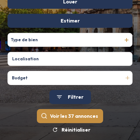
De l'ancien
Louer
De l'immo pro
à l'année
Estimer
Type de bien
Budget
Filtrer
Voir les
37
annonces
Réinitialiser