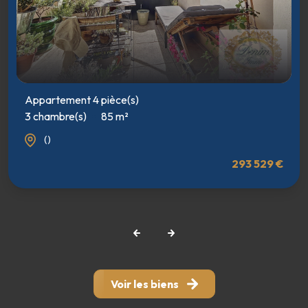
Appartement 4 pièce(s)
3 chambre(s)
85 m²
()
293 529 €
Voir les biens