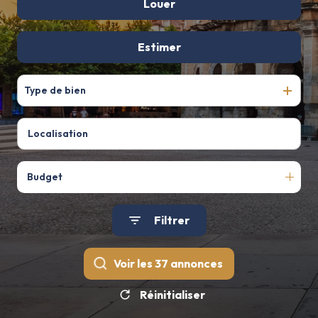
De l'ancien
Louer
De l'immo pro
à l'année
Estimer
Type de bien
Budget
Filtrer
Voir les
37
annonces
Réinitialiser