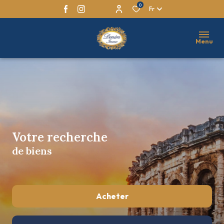
0
Fr
Menu
Votre recherche
de biens
Acheter