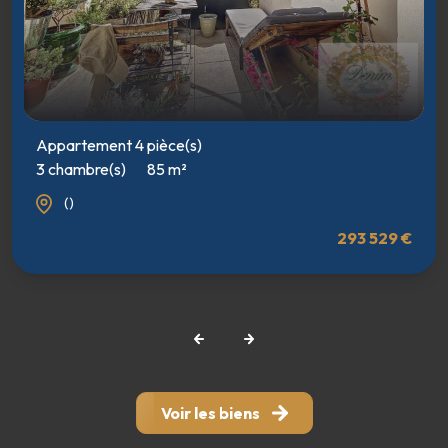
Appartement 4 pièce(s)
3 chambre(s)
85 m²
()
293 529 €
Voir les biens