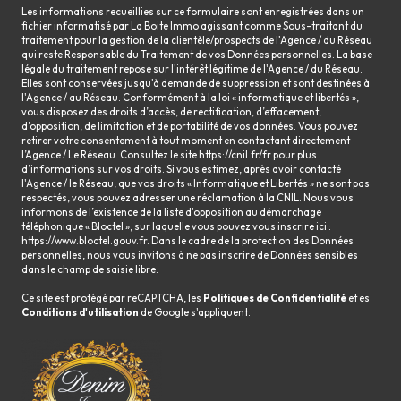
Les informations recueillies sur ce formulaire sont enregistrées dans un
fichier informatisé par La Boite Immo agissant comme Sous-traitant du
traitement pour la gestion de la clientèle/prospects de l'Agence / du Réseau
qui reste Responsable du Traitement de vos Données personnelles. La base
légale du traitement repose sur l'intérêt légitime de l'Agence / du Réseau.
Elles sont conservées jusqu'à demande de suppression et sont destinées à
l'Agence / au Réseau. Conformément à la loi « informatique et libertés »,
vous disposez des droits d’accès, de rectification, d’effacement,
d’opposition, de limitation et de portabilité de vos données. Vous pouvez
retirer votre consentement à tout moment en contactant directement
l’Agence / Le Réseau. Consultez le site
https://cnil.fr/fr
pour plus
d’informations sur vos droits. Si vous estimez, après avoir contacté
l'Agence / le Réseau, que vos droits « Informatique et Libertés » ne sont pas
respectés, vous pouvez adresser une réclamation à la CNIL. Nous vous
informons de l’existence de la liste d'opposition au démarchage
téléphonique « Bloctel », sur laquelle vous pouvez vous inscrire ici :
https://www.bloctel.gouv.fr
. Dans le cadre de la protection des Données
personnelles, nous vous invitons à ne pas inscrire de Données sensibles
dans le champ de saisie libre.
Ce site est protégé par reCAPTCHA, les
Politiques de Confidentialité
et es
Conditions d'utilisation
de Google s'appliquent.