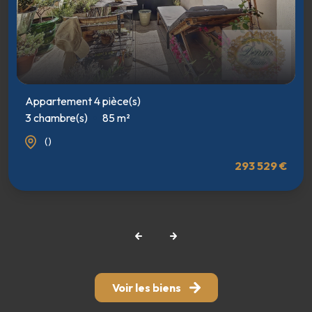
Appartement 4 pièce(s)
3 chambre(s)
85 m²
()
293 529 €
Voir les biens