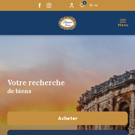
0
Fr
Menu
Votre recherche
de biens
Acheter