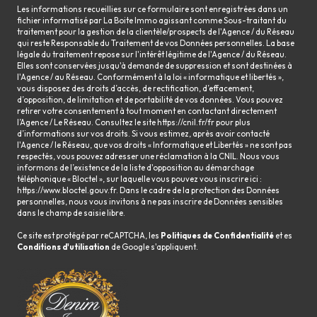
Les informations recueillies sur ce formulaire sont enregistrées dans un
fichier informatisé par La Boite Immo agissant comme Sous-traitant du
traitement pour la gestion de la clientèle/prospects de l'Agence / du Réseau
qui reste Responsable du Traitement de vos Données personnelles. La base
légale du traitement repose sur l'intérêt légitime de l'Agence / du Réseau.
Elles sont conservées jusqu'à demande de suppression et sont destinées à
l'Agence / au Réseau. Conformément à la loi « informatique et libertés »,
vous disposez des droits d’accès, de rectification, d’effacement,
d’opposition, de limitation et de portabilité de vos données. Vous pouvez
retirer votre consentement à tout moment en contactant directement
l’Agence / Le Réseau. Consultez le site
https://cnil.fr/fr
pour plus
d’informations sur vos droits. Si vous estimez, après avoir contacté
l'Agence / le Réseau, que vos droits « Informatique et Libertés » ne sont pas
respectés, vous pouvez adresser une réclamation à la CNIL. Nous vous
informons de l’existence de la liste d'opposition au démarchage
téléphonique « Bloctel », sur laquelle vous pouvez vous inscrire ici :
https://www.bloctel.gouv.fr
. Dans le cadre de la protection des Données
personnelles, nous vous invitons à ne pas inscrire de Données sensibles
dans le champ de saisie libre.
Ce site est protégé par reCAPTCHA, les
Politiques de Confidentialité
et es
Conditions d'utilisation
de Google s'appliquent.