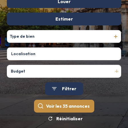
De l'ancien
Louer
De l'immo pro
à l'année
Estimer
Type de bien
Budget
Filtrer
Voir les
35
annonces
Réinitialiser