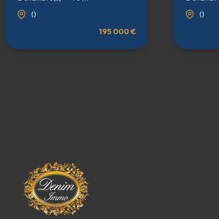
()
()
195 000 €