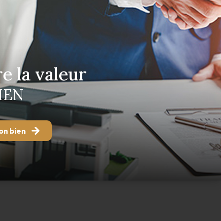
e la valeur
IEN
on bien