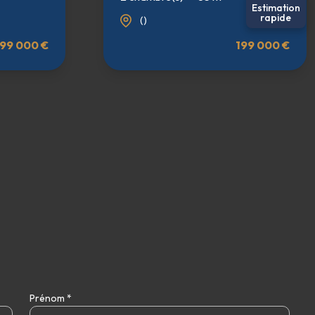
Estimation
rapide
()
99 000 €
199 000 €
Prénom *