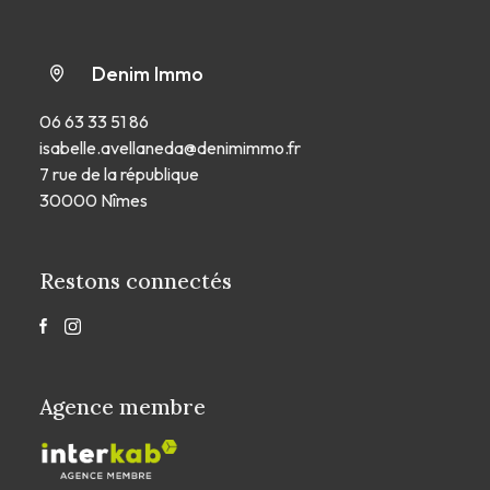
Denim Immo
06 63 33 51 86
isabelle.avellaneda@denimimmo.fr
7 rue de la république
30000 Nîmes
Restons connectés
Agence membre