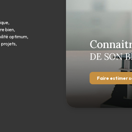
ique,
re bien,
bilité optimum,
Connaitr
 projets,
DE SON B
Faire estimer s