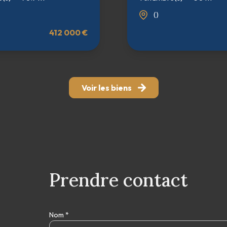
()
412 000 €
Voir les biens
Prendre contact
Nom *